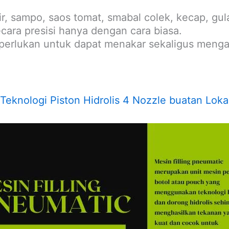
ir, sampo, saos tomat, smabal colek, kecap, gul
ecara presisi hanya dengan cara biasa.
perlukan untuk dapat menakar sekaligus menga
knologi Piston Hidrolis 4 Nozzle buatan Loka