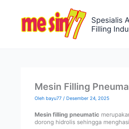
Lewati
ke
Spesialis 
konten
Filling Indu
Mesin Filling Pneumat
Oleh
bayu77
/
Desember 24, 2025
Mesin filling pneumatic
merupakan
dorong hidrolis sehingga menghas