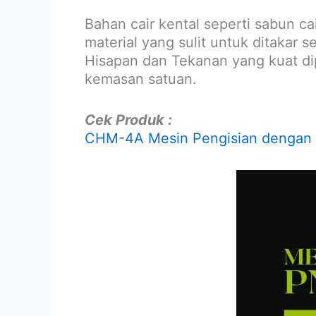
Bahan cair kental seperti sabun ca
material yang sulit untuk ditakar s
Hisapan dan Tekanan yang kuat di
kemasan satuan.
Cek Produk :
CHM-4A Mesin Pengisian dengan Te