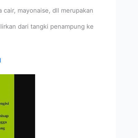
a cair, mayonaise, dll merupakan
lirkan dari tangki penampung ke
l