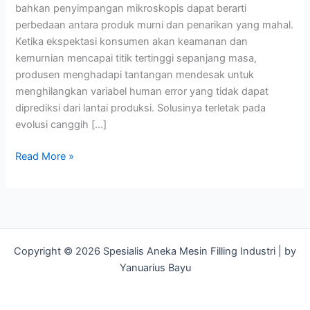
bahkan penyimpangan mikroskopis dapat berarti
perbedaan antara produk murni dan penarikan yang mahal.
Ketika ekspektasi konsumen akan keamanan dan
kemurnian mencapai titik tertinggi sepanjang masa,
produsen menghadapi tantangan mendesak untuk
menghilangkan variabel human error yang tidak dapat
diprediksi dari lantai produksi. Solusinya terletak pada
evolusi canggih […]
Bebas
Read More »
Risiko
Human
Error,
Ini
Standar
Copyright © 2026 Spesialis Aneka Mesin Filling Industri | by
Higienitas
Yanuarius Bayu
dengan
Mesin
Filling