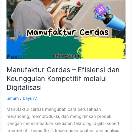
Manufaktur Cerdas – Efisiensi dan
Keunggulan Kompetitif melalui
Digitalisasi
umum
/
bayu77
Manufaktur cerdas mengubah cara perusahaan
merancang, memproduksi, dan mengirimkan produk.
Dengan memanfaatkan kekuatan teknologi digital seperti
Internet of Things (IoT), kecerdasan buatan, dan analisis