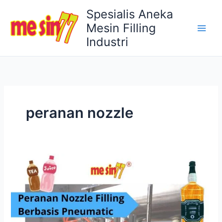
Lewati
Spesialis Aneka
ke
Mesin Filling
konten
Industri
peranan nozzle