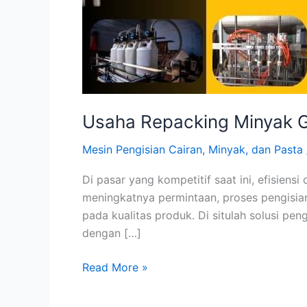
Usaha Repacking Minyak 
Mesin Pengisian Cairan, Minyak, dan Pasta
Di pasar yang kompetitif saat ini, efisien
meningkatnya permintaan, proses pengisi
pada kualitas produk. Di situlah solusi p
dengan […]
Usaha
Read More »
Repacking
Minyak