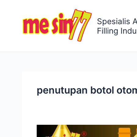
Lewati
ke
Spesialis 
konten
Filling Indu
penutupan botol oto