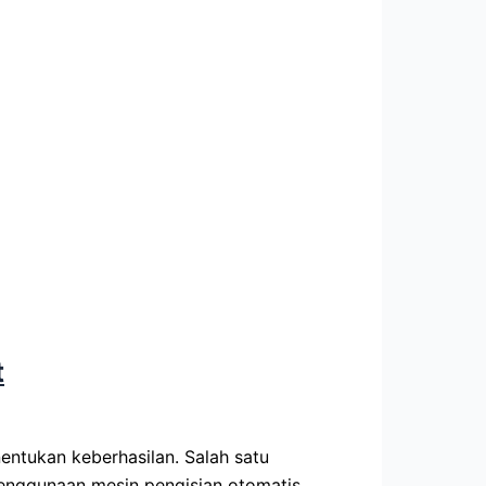
t
entukan keberhasilan. Salah satu
enggunaan mesin pengisian otomatis.