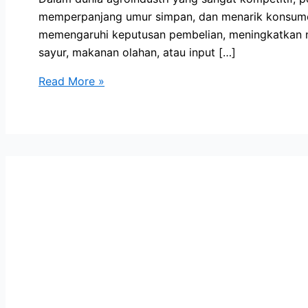
memperpanjang umur simpan, dan menarik konsumen.
memengaruhi keputusan pembelian, meningkatkan ni
sayur, makanan olahan, atau input […]
Strategi
Read More »
Kemasan
Penting
untuk
Sukses
di
Agroindustri