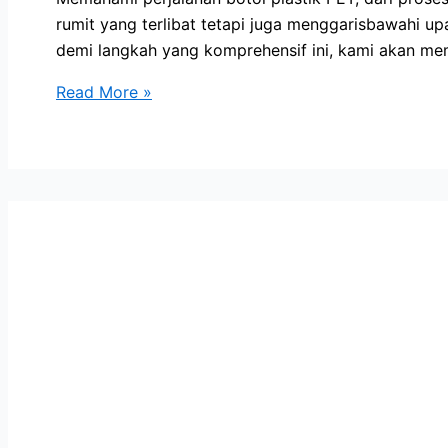
rumit yang terlibat tetapi juga menggarisbawahi 
demi langkah yang komprehensif ini, kami akan mem
Botol
Read More »
Plastik
PET
–
Proses
Pembuatan
hingga
Pengisiannya