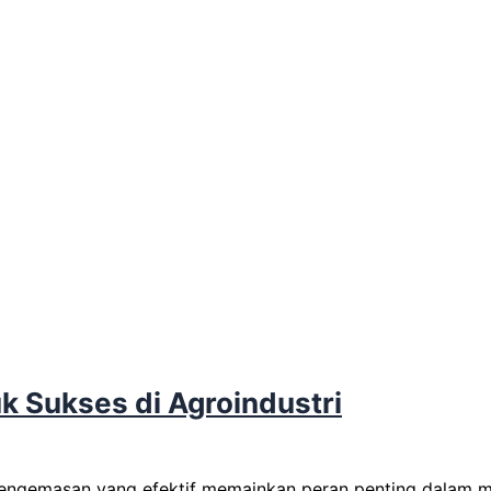
k Sukses di Agroindustri
 pengemasan yang efektif memainkan peran penting dalam m