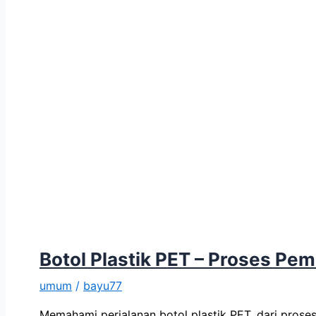
Botol Plastik PET – Proses Pe
umum
/
bayu77
Memahami perjalanan botol plastik PET, dari prose