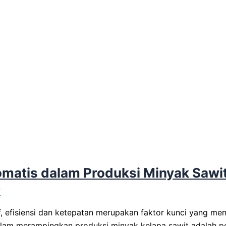
tomatis dalam Produksi Minyak Sawi
7
, efisiensi dan ketepatan merupakan faktor kunci yang men
lam merampingkan produksi minyak kelapa sawit adalah p