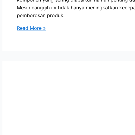
Mesin canggih ini tidak hanya meningkatkan kecep
pemborosan produk.
Peran
Read More »
Penting
Mesin
Filling
Otomatis
dalam
Produksi
Minyak
Sawit