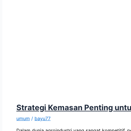
Strategi Kemasan Penting untu
umum
/
bayu77
Dalam dunia agroindustri yang sangat kompetitif,