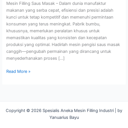
Mesin Filling Saus Masak – Dalam dunia manufaktur
makanan yang serba cepat, efisiensi dan presisi adalah
kunci untuk tetap kompetitif dan memenuhi permintaan
konsumen yang terus meningkat. Pabrik bumbu,
khususnya, memerlukan peralatan khusus untuk
memastikan kualitas yang konsisten dan kecepatan
produksi yang optimal. Hadirlah mesin pengisi saus masak
canggih—pengubah permainan yang dirancang untuk
menyederhanakan proses […]
Mesin
Read More »
Filling
Saus
Masak
–
Meningkatkan
Copyright © 2026 Spesialis Aneka Mesin Filling Industri | by
Otomatisasi
Yanuarius Bayu
Pabrik
Bumbu