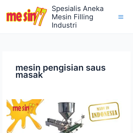
Lewati
Spesialis Aneka
ke
Mesin Filling
konten
Industri
mesin pengisian saus
masak