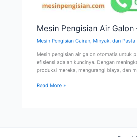
Mesin Pengisian Air Galon 
Mesin Pengisian Cairan, Minyak, dan Pasta
Mesin pengisian air galon otomatis untuk p
efisiensi adalah kuncinya. Dengan meningk
produksi mereka, mengurangi biaya, dan m
Mesin
Read More »
Pengisian
Air
Galon
–
Cuci
Isi