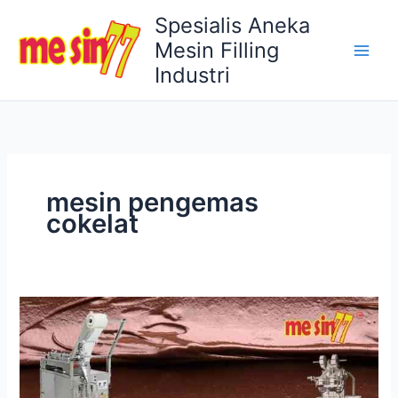
Lewati
Spesialis Aneka
ke
Mesin Filling
konten
Industri
mesin pengemas
cokelat