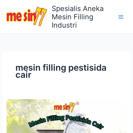
Lewati
Spesialis Aneka
ke
Mesin Filling
konten
Industri
mesin filling pestisida
cair