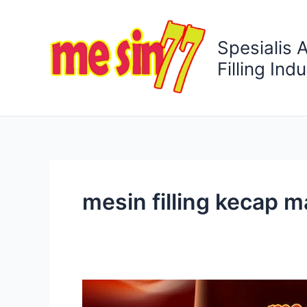
Lewati
ke
Spesialis 
konten
Filling Indu
mesin filling kecap m