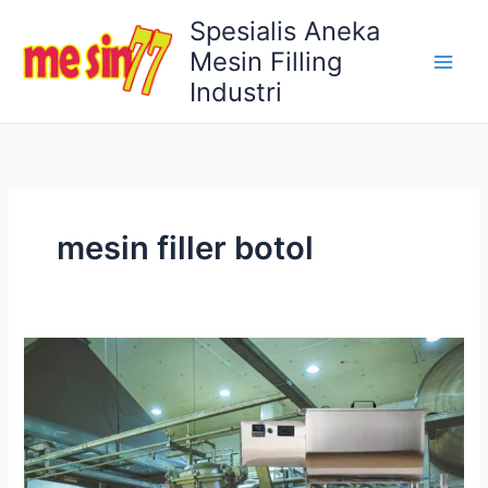
Lewati
Spesialis Aneka
ke
Mesin Filling
konten
Industri
mesin filler botol