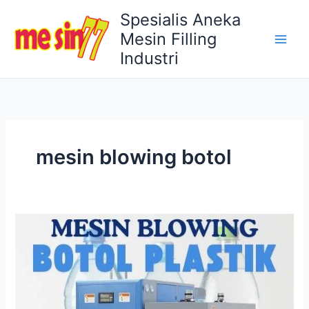
Lewati
Spesialis Aneka
ke
Mesin Filling
konten
Industri
mesin blowing botol