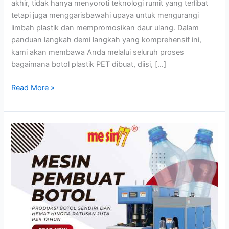
akhir, tidak hanya menyoroti teknologi rumit yang terlibat
tetapi juga menggarisbawahi upaya untuk mengurangi
limbah plastik dan mempromosikan daur ulang. Dalam
panduan langkah demi langkah yang komprehensif ini,
kami akan membawa Anda melalui seluruh proses
bagaimana botol plastik PET dibuat, diisi, […]
Botol
Read More »
Plastik
PET
–
Proses
Pembuatan
hingga
Pengisiannya