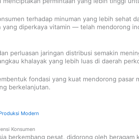
 menciptakan permintaan yang lebih tinggi u
konsumen terhadap minuman yang lebih sehat da
yang diperkaya vitamin — telah mendorong inov
 perluasan jaringan distribusi semakin mening
gkau khalayak yang lebih luas di daerah perk
membentuk fondasi yang kuat mendorong pasar
g berkelanjutan.
 Produksi Modern
rensi Konsumen
sia berkembang pesat, didorong oleh beragam 