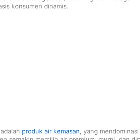
asis konsumen dinamis.
i adalah
produk air kemasan
, yang mendominasi
en semakin memilih air premium, murni, dan di